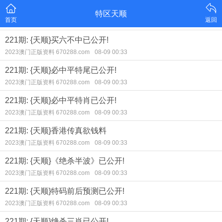
特区天顺
首页
返回
221期: {天顺}买六不中已公开!
2023澳门正版资料 670288.com
08-09 00:33
221期: {天顺}必中平特尾已公开!
2023澳门正版资料 670288.com
08-09 00:33
221期: {天顺}必中平特肖已公开!
2023澳门正版资料 670288.com
08-09 00:33
221期: {天顺}香港传真欲钱料
2023澳门正版资料 670288.com
08-09 00:33
221期: {天顺}《绝杀半波》已公开!
2023澳门正版资料 670288.com
08-09 00:33
221期: {天顺}特码前后预测已公开!
2023澳门正版资料 670288.com
08-09 00:33
221期: {天顺}绝杀三肖已公开!