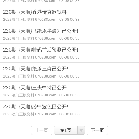
2023澳门正版资料 670288.com
08-08 00:33
220期: {天顺}香港传真欲钱料
2023澳门正版资料 670288.com
08-08 00:33
220期: {天顺}《绝杀半波》已公开!
2023澳门正版资料 670288.com
08-08 00:33
220期: {天顺}特码前后预测已公开!
2023澳门正版资料 670288.com
08-08 00:33
220期: {天顺}绝杀三肖已公开!
2023澳门正版资料 670288.com
08-08 00:33
220期: {天顺}三头中特已公开
2023澳门正版资料 670288.com
08-08 00:33
220期: {天顺}必中波色已公开!
2023澳门正版资料 670288.com
08-08 00:33
上一页
第1页
下一页