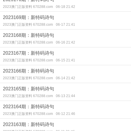
2023澳门正版资料 670288.com
06-18 21:42
2023169期：新特码诗句
2023澳门正版资料 670288.com
06-17 21:41
2023168期：新特码诗句
2023澳门正版资料 670288.com
06-16 21:42
2023167期：新特码诗句
2023澳门正版资料 670288.com
06-15 21:41
2023166期：新特码诗句
2023澳门正版资料 670288.com
06-14 21:42
2023165期：新特码诗句
2023澳门正版资料 670288.com
06-13 21:44
2023164期：新特码诗句
2023澳门正版资料 670288.com
06-12 21:46
2023163期：新特码诗句