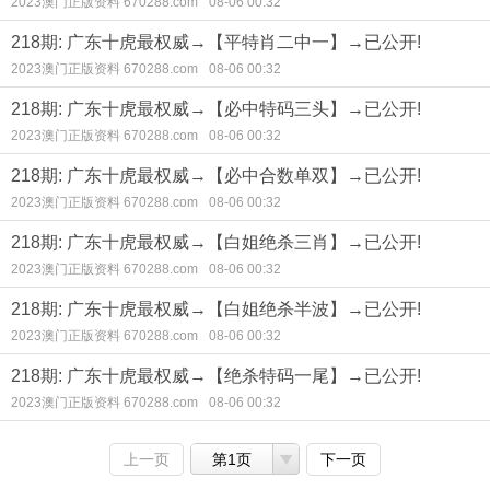
2023澳门正版资料 670288.com
08-06 00:32
218期: 广东十虎最权威→【平特肖二中一】→已公开!
2023澳门正版资料 670288.com
08-06 00:32
218期: 广东十虎最权威→【必中特码三头】→已公开!
2023澳门正版资料 670288.com
08-06 00:32
218期: 广东十虎最权威→【必中合数单双】→已公开!
2023澳门正版资料 670288.com
08-06 00:32
218期: 广东十虎最权威→【白姐绝杀三肖】→已公开!
2023澳门正版资料 670288.com
08-06 00:32
218期: 广东十虎最权威→【白姐绝杀半波】→已公开!
2023澳门正版资料 670288.com
08-06 00:32
218期: 广东十虎最权威→【绝杀特码一尾】→已公开!
2023澳门正版资料 670288.com
08-06 00:32
上一页
第1页
下一页