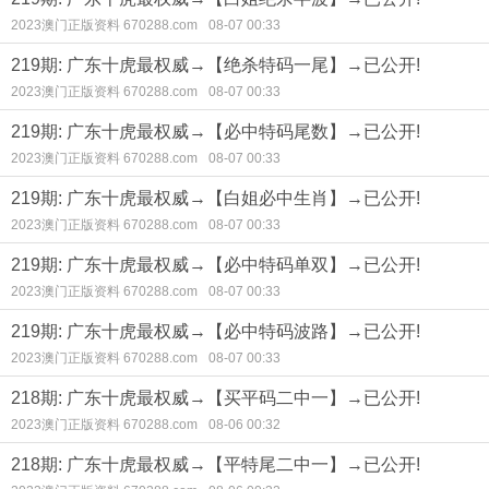
2023澳门正版资料 670288.com
08-07 00:33
219期: 广东十虎最权威→【绝杀特码一尾】→已公开!
2023澳门正版资料 670288.com
08-07 00:33
219期: 广东十虎最权威→【必中特码尾数】→已公开!
2023澳门正版资料 670288.com
08-07 00:33
219期: 广东十虎最权威→【白姐必中生肖】→已公开!
2023澳门正版资料 670288.com
08-07 00:33
219期: 广东十虎最权威→【必中特码单双】→已公开!
2023澳门正版资料 670288.com
08-07 00:33
219期: 广东十虎最权威→【必中特码波路】→已公开!
2023澳门正版资料 670288.com
08-07 00:33
218期: 广东十虎最权威→【买平码二中一】→已公开!
2023澳门正版资料 670288.com
08-06 00:32
218期: 广东十虎最权威→【平特尾二中一】→已公开!