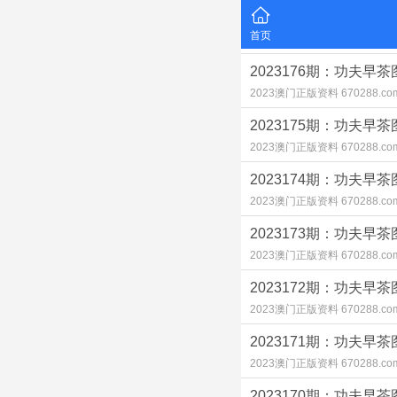
首页
2023176期：功夫早茶
2023澳门正版资料 670288.co
2023175期：功夫早茶
2023澳门正版资料 670288.co
2023174期：功夫早茶
2023澳门正版资料 670288.co
2023173期：功夫早茶
2023澳门正版资料 670288.co
2023172期：功夫早茶
2023澳门正版资料 670288.co
2023171期：功夫早茶
2023澳门正版资料 670288.co
2023170期：功夫早茶