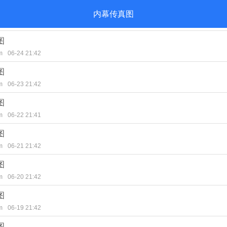
内幕传真图
图
m
06-24 21:42
图
m
06-23 21:42
图
m
06-22 21:41
图
m
06-21 21:42
图
m
06-20 21:42
图
m
06-19 21:42
图