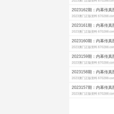
2023澳门正版资料 670288.co
2023162期：内幕传真
2023澳门正版资料 670288.co
2023161期：内幕传真
2023澳门正版资料 670288.co
2023160期：内幕传真
2023澳门正版资料 670288.co
2023159期：内幕传真
2023澳门正版资料 670288.co
2023158期：内幕传真
2023澳门正版资料 670288.co
2023157期：内幕传真
2023澳门正版资料 670288.co