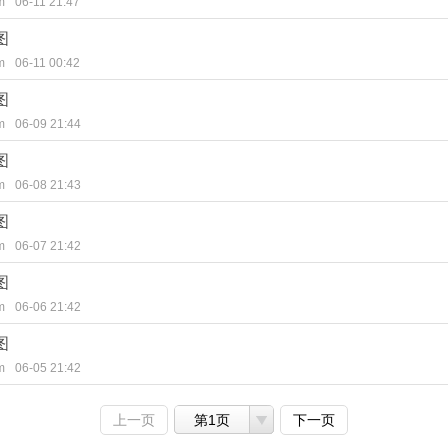
m
06-11 21:47
图
m
06-11 00:42
图
m
06-09 21:44
图
m
06-08 21:43
图
m
06-07 21:42
图
m
06-06 21:42
图
m
06-05 21:42
上一页
第1页
下一页