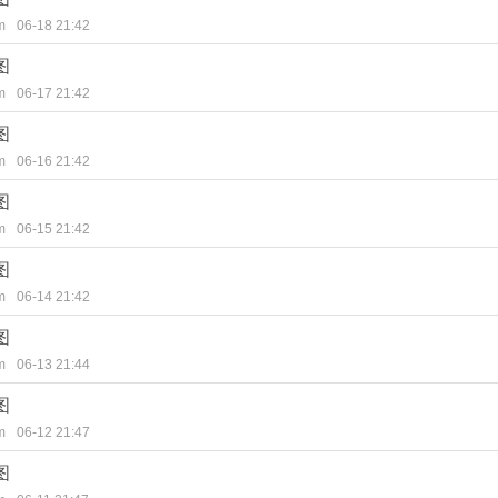
m
06-18 21:42
图
m
06-17 21:42
图
m
06-16 21:42
图
m
06-15 21:42
图
m
06-14 21:42
图
m
06-13 21:44
图
m
06-12 21:47
图