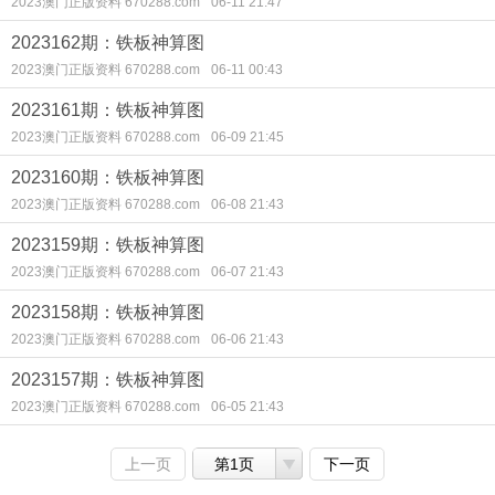
2023澳门正版资料 670288.com
06-11 21:47
2023162期：铁板神算图
2023澳门正版资料 670288.com
06-11 00:43
2023161期：铁板神算图
2023澳门正版资料 670288.com
06-09 21:45
2023160期：铁板神算图
2023澳门正版资料 670288.com
06-08 21:43
2023159期：铁板神算图
2023澳门正版资料 670288.com
06-07 21:43
2023158期：铁板神算图
2023澳门正版资料 670288.com
06-06 21:43
2023157期：铁板神算图
2023澳门正版资料 670288.com
06-05 21:43
上一页
第1页
下一页