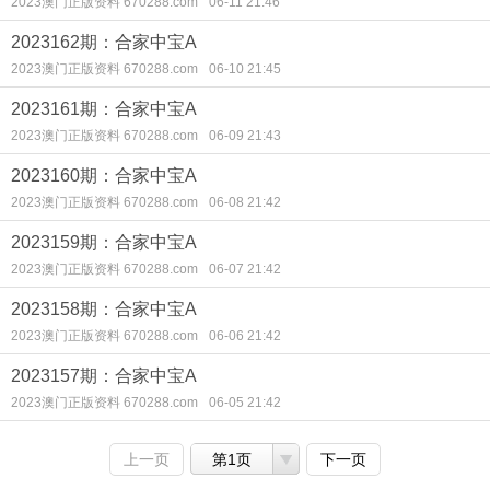
2023澳门正版资料 670288.com
06-11 21:46
2023162期：合家中宝A
2023澳门正版资料 670288.com
06-10 21:45
2023161期：合家中宝A
2023澳门正版资料 670288.com
06-09 21:43
2023160期：合家中宝A
2023澳门正版资料 670288.com
06-08 21:42
2023159期：合家中宝A
2023澳门正版资料 670288.com
06-07 21:42
2023158期：合家中宝A
2023澳门正版资料 670288.com
06-06 21:42
2023157期：合家中宝A
2023澳门正版资料 670288.com
06-05 21:42
上一页
第1页
下一页