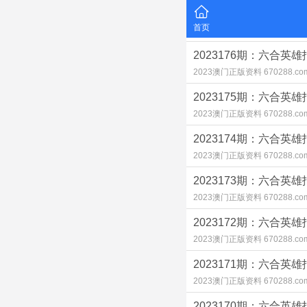
首页
2023176期：六合英雄
2023澳门正版资料 670288.co
2023175期：六合英雄
2023澳门正版资料 670288.co
2023174期：六合英雄
2023澳门正版资料 670288.co
2023173期：六合英雄
2023澳门正版资料 670288.co
2023172期：六合英雄
2023澳门正版资料 670288.co
2023171期：六合英雄
2023澳门正版资料 670288.co
2023170期：六合英雄