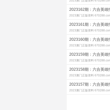
2023澳门正版资料 670288.co
2023162期：六合英雄
2023澳门正版资料 670288.co
2023161期：六合英雄
2023澳门正版资料 670288.co
2023160期：六合英雄
2023澳门正版资料 670288.co
2023159期：六合英雄
2023澳门正版资料 670288.co
2023158期：六合英雄
2023澳门正版资料 670288.co
2023157期：六合英雄
2023澳门正版资料 670288.co