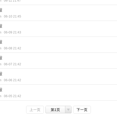
m
06-11 21:47
报
m
06-10 21:45
报
m
06-09 21:43
报
m
06-08 21:42
报
m
06-07 21:42
报
m
06-06 21:42
报
m
06-05 21:42
上一页
第1页
下一页