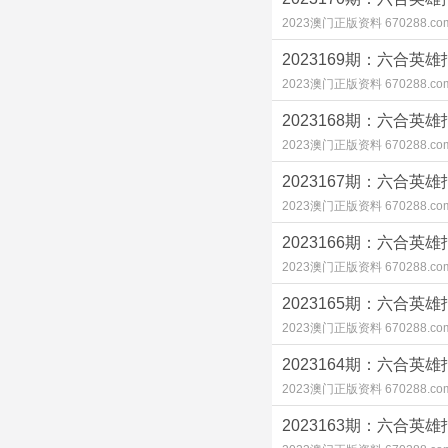
2023澳门正版资料 670288.co
2023169期：六合英雄
2023澳门正版资料 670288.co
2023168期：六合英雄
2023澳门正版资料 670288.co
2023167期：六合英雄
2023澳门正版资料 670288.co
2023166期：六合英雄
2023澳门正版资料 670288.co
2023165期：六合英雄
2023澳门正版资料 670288.co
2023164期：六合英雄
2023澳门正版资料 670288.co
2023163期：六合英雄