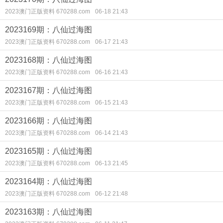
2023澳门正版资料 670288.com
06-18 21:43
2023169期：八仙过海图
2023澳门正版资料 670288.com
06-17 21:43
2023168期：八仙过海图
2023澳门正版资料 670288.com
06-16 21:43
2023167期：八仙过海图
2023澳门正版资料 670288.com
06-15 21:43
2023166期：八仙过海图
2023澳门正版资料 670288.com
06-14 21:43
2023165期：八仙过海图
2023澳门正版资料 670288.com
06-13 21:45
2023164期：八仙过海图
2023澳门正版资料 670288.com
06-12 21:48
2023163期：八仙过海图